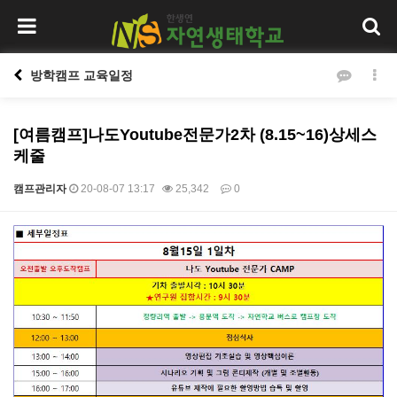
방학캠프 교육일정
[여름캠프]나도Youtube전문가2차 (8.15~16)상세스
케줄
캠프관리자
20-08-07 13:17
25,342
0
본문