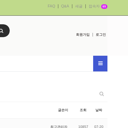
FAQ
Q&A
새글
접속자
65
회원가입
로그인
글쓴이
조회
날짜
최고관리자
10857
07-20