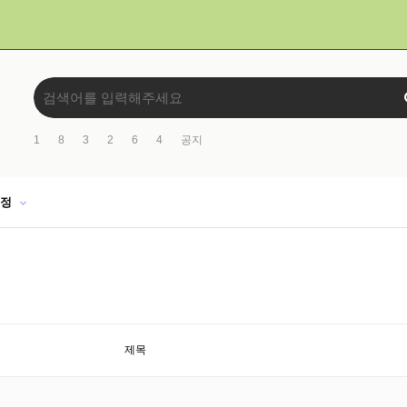
1
8
3
2
6
4
공지
일정
제목