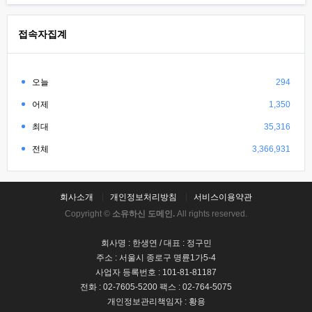
접속자집계
오늘
294
어제
1,350
최대
35,316
전체
3,366,931
회사소개
개인정보처리방침
서비스이용약관
Copyright ©
소유하신 도메인.
All rights reserved.
회사명 : 한생연 / 대표 : 정구민
주소 : 서울시 종로구 명륜1가5-4
사업자 등록번호 : 101-81-81187
전화 : 02-7605-5200 팩스 : 02-764-5075
개인정보관리책임자 : 황용