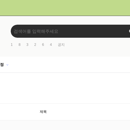
1
8
3
2
6
4
공지
일정
제목