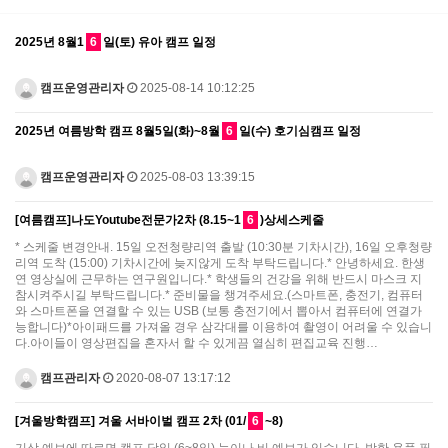
2025년 8월1
6
일(토) 유아 캠프 일정
캠프운영관리자
2025-08-14 10:12:25
2025년 여름방학 캠프 8월5일(화)~8월
6
일(수) 호기심캠프 일정
캠프운영관리자
2025-08-03 13:39:15
[여름캠프]나도Youtube전문가2차 (8.15~1
6
)상세스케줄
* 스케줄 변경안내. 15일 오전청량리역 출발 (10:30분 기차시간), 16일 오후청량
리역 도착 (15:00) 기차시간에 늦지않게 도착 부탁드립니다.* 안녕하세요. 한생
연 영상실에 근무하는 연구원입니다.* 학생들의 건강을 위해 반드시 마스크 지
참시켜주시길 부탁드립니다.* 준비물을 챙겨주세요.(스마트폰, 충전기, 컴퓨터
와 스마트폰을 연결할 수 있는 USB (보통 충전기에서 뽑아서 컴퓨터에 연결가
능합니다)*아이패드를 가져올 경우 삼각대를 이용하여 촬영이 어려울 수 있습니
다.아이들이 영상편집을 혼자서 할 수 있게끔 열심히 편집교육 진행…
캠프관리자
2020-08-07 13:17:12
[겨울방학캠프] 겨울 서바이벌 캠프 2차 (01/
6
~8)
기상 예보에 따르면 캠프 당일 (6~8일) 눈이나 비 예보가 있습니다. 방한 용품 필