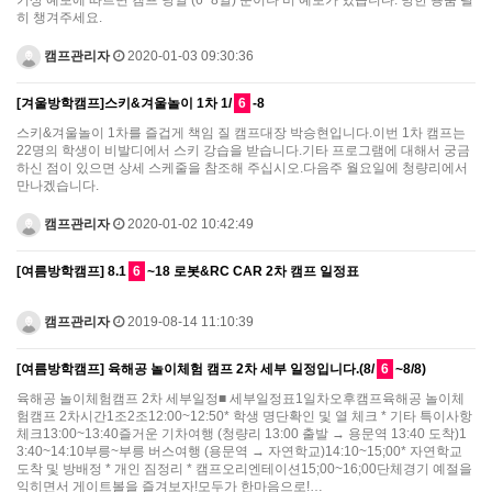
히 챙겨주세요.
캠프관리자
2020-01-03 09:30:36
[겨울방학캠프]스키&겨울놀이 1차 1/
6
-8
스키&겨울놀이 1차를 즐겁게 책임 질 캠프대장 박승현입니다.이번 1차 캠프는
22명의 학생이 비발디에서 스키 강습을 받습니다.기타 프로그램에 대해서 궁금
하신 점이 있으면 상세 스케줄을 참조해 주십시오.다음주 월요일에 청량리에서
만나겠습니다.
캠프관리자
2020-01-02 10:42:49
[여름방학캠프] 8.1
6
~18 로봇&RC CAR 2차 캠프 일정표
캠프관리자
2019-08-14 11:10:39
[여름방학캠프] 육해공 놀이체험 캠프 2차 세부 일정입니다.(8/
6
~8/8)
육해공 놀이체험캠프 2차 세부일정■ 세부일정표1일차오후캠프육해공 놀이체
험캠프 2차시간1조2조12:00~12:50* 학생 명단확인 및 열 체크 * 기타 특이사항
체크13:00~13:40즐거운 기차여행 (청량리 13:00 출발 → 용문역 13:40 도착)1
3:40~14:10부릉~부릉 버스여행 (용문역 → 자연학교)14:10~15;00* 자연학교
도착 및 방배정 * 개인 짐정리 * 캠프오리엔테이션15;00~16;00단체경기 예절을
익히면서 게이트볼을 즐겨보자!모두가 한마음으로!…