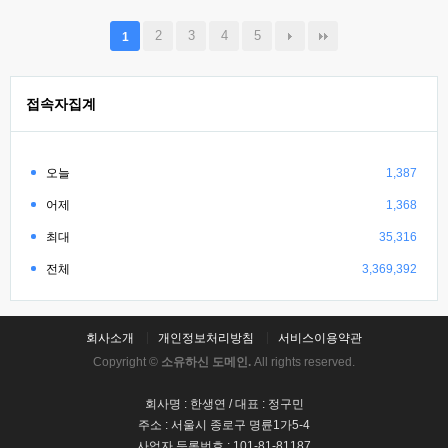
2
3
4
5
1
접속자집계
오늘
1,387
어제
1,368
최대
35,316
전체
3,369,392
회사소개
개인정보처리방침
서비스이용약관
Copyright ©
소유하신 도메인.
All rights reserved.
회사명 : 한생연 / 대표 : 정구민
주소 : 서울시 종로구 명륜1가5-4
사업자 등록번호 : 101-81-81187